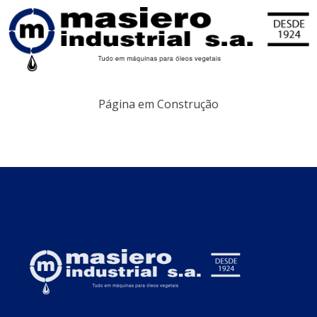
Tudo em máquinas para óleos
Masiero
vegetais
Página em Construção
Olá, mundo!
Sr. WordPress
em
Olá,