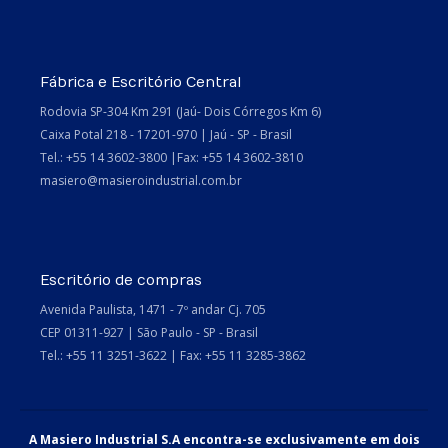
mundo!
Fábrica e Escritório Central
Rodovia SP-304 Km 291 (Jaú- Dois Córregos Km 6)
Caixa Potal 218 - 17201-970 | Jaú - SP - Brasil
outubro 2015
Tel.: +55 14 3602-3800 |Fax: +55 14 3602-3810
masiero@masieroindustrial.com.br
Sem categoria
Escritório de compras
Avenida Paulista, 1471 - 7º andar Cj. 705
CEP 01311-927 | São Paulo - SP - Brasil
Tel.: +55 11 3251-3622 | Fax: +55 11 3285-3862
Entrar
Posts
RSS
A Masiero Industrial S.A encontra-se exclusivamente em dois